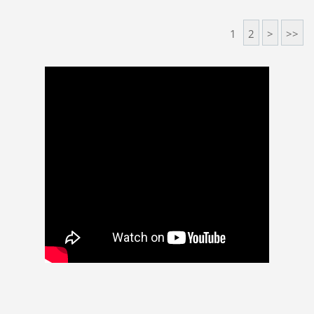
1
2
>
>>