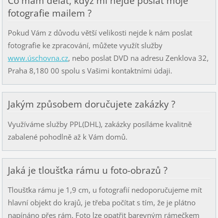
Co mám dělat, když mi nejde poslat moje
fotografie mailem ?
Pokud Vám z důvodu větší velikosti nejde k nám poslat
fotografie ke zpracování, můžete využít služby
www.úschovna.cz
, nebo poslat DVD na adresu Zenklova 32,
Praha 8,180 00 spolu s Vašimi kontaktními údaji.
Jakým způsobem doručujete zakázky ?
Využíváme služby PPL(DHL), zakázky posíláme kvalitně
zabalené pohodlně až k Vám domů.
Jaká je tloušťka rámu u foto-obrazů ?
Tloušťka rámu je 1,9 cm, u fotografií nedoporučujeme mít
hlavní objekt do krajů, je třeba počítat s tím, že je plátno
napínáno přes rám. Foto lze opatřit barevným rámečkem