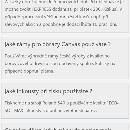
Zakázky doručujeme do 5 pracovních dní. Při objednávce je
možno zvolit i EXPRESS dodání za příplatek 200,-Kč(kus). V
případě zpracování většího množství kusů, např. při
slevových akcích a podobně je dodací lhůta 10 prac. dní.
Jaké rámy pro obrazy Canvas používáte ?
Používáme výhradně rámy české výroby z kvalitního
borovicového dřeva a jsou dodávány spolu s kolíčky na
případné dopnutí plátna.
Jaké inkousty při tisku používáte ?
Tiskneme na stroji Roland 540 a používáme kvalitní ECO-
SOL-MAX inkousty s dlouhou životností barev.