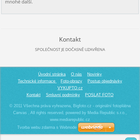
mnohé další.
Kontakt
SPOLEČNOST JE DOČASNĚ UZAVŘENA
Úvodní stránka
O nás
Novinky
Technické informace
Foto-obrazy
Postup objednávky
VYKUPTO.cz
Kontakt
Smluvní podmínky
POSLAT FOTO
© 2011 Všechna práva vyhrazena, Bigfoto.cz - originální fotoplátna
Canvas , All rights reserved, powered by Media Republic s.r.o.,
www.mediarepublic.cz
Tvorba webu zdarma s Webnode