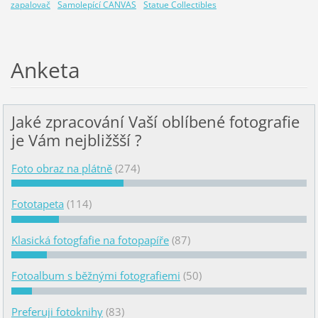
zapalovač
Samolepící CANVAS
Statue Collectibles
Anketa
Jaké zpracování Vaší oblíbené fotografie
je Vám nejbližšší ?
Foto obraz na plátně
(274)
Fototapeta
(114)
Klasická fotogfafie na fotopapíře
(87)
Fotoalbum s běžnými fotografiemi
(50)
Preferuji fotoknihy
(83)