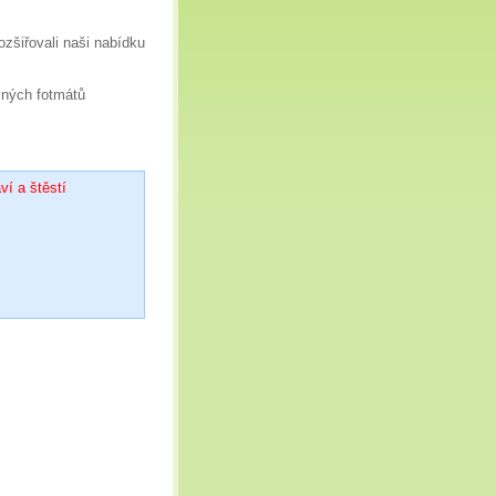
zšiřovali naši nabídku
šných fotmátů
í a štěstí