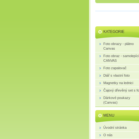
KATEGORIE
Foto obrazy - plátno
Canvas
Foto obraz - samolepíc
CANVAS
Foto zapalovač
Diář s vlastní foto
Magnetky na lednici
Čajový dřevěný set s fo
Dárkové poukazy
(Canvas)
MENU
Úvodní stránka
O nás