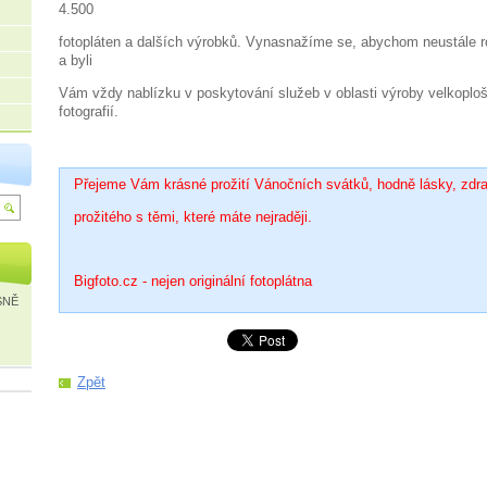
4.500
fotopláten a dalších výrobků. Vynasnažíme se, abychom neustále ro
a byli
Vám vždy nablízku v poskytování služeb v oblasti výroby velkoplo
fotografií.
Přejeme Vám krásné prožití Vánočních svátků, hodně lásky, zdrav
prožitého s těmi, které máte nejraději.
Bigfoto.cz - nejen originální fotoplátna
SNĚ
Zpět