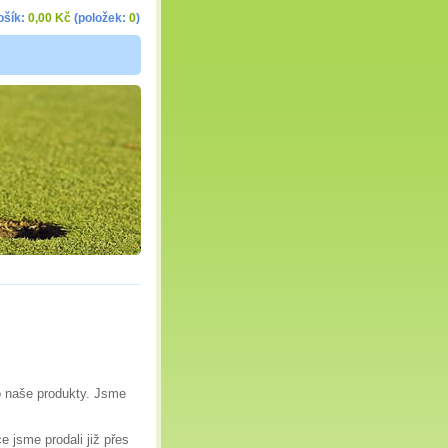
ošík:
0,00 Kč
(položek:
0
)
 naše produkty. Jsme
e jsme prodali již přes