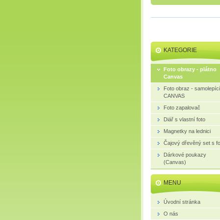
KATEGORIE
Foto obrazy - plátno
Canvas
Foto obraz - samolepíc
CANVAS
Foto zapalovač
Diář s vlastní foto
Magnetky na lednici
Čajový dřevěný set s fo
Dárkové poukazy
(Canvas)
MENU
Úvodní stránka
O nás