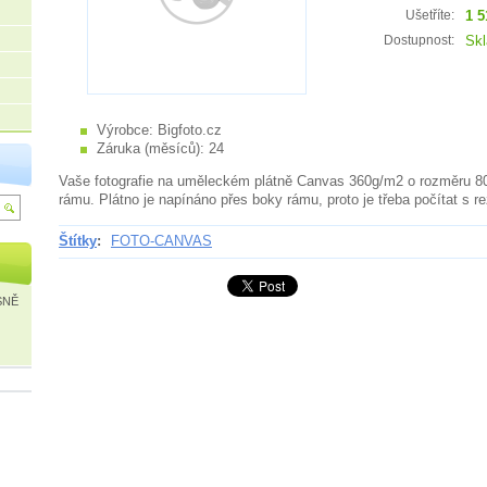
1 5
Ušetříte:
Sk
Dostupnost:
Výrobce:
Bigfoto.cz
Záruka (měsíců):
24
Vaše fotografie na uměleckém plátně Canvas 360g/m2 o rozměru 
rámu. Plátno je napínáno přes boky rámu, proto je třeba počítat s r
Štítky
:
FOTO-CANVAS
SNĚ