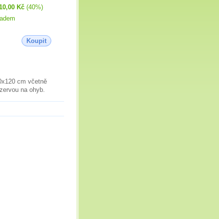
10,00 Kč
(40%)
ladem
Koupit
80x120 cm včetně
ezervou na ohyb.