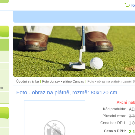
K
í
Úvodní stránka
|
Foto obrazy - plátno Canvas
|
Foto - obraz na plátně, rozměr
to
Foto - obraz na plátně, rozměr 80x120 cm
Akční nab
AD
Kód produktu:
3 7
Původní cena:
1 8
Cena bez DPH:
2 
Cena s DPH: