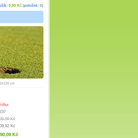
ošík:
0,00 Kč
(položek:
0
)
 80x120 cm
ídka
237
00,00 Kč
09,92 Kč
190,00 Kč