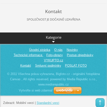
Kontakt
SPOLEČNOST JE DOČASNĚ UZAVŘENA
Kategorie
Úvodní stránka
O nás
Novinky
Technické informace
Foto-obrazy
Postup objednávky
VYKUPTO.cz
Kontakt
Smluvní podmínky
POSLAT FOTO
© 2011 Všechna práva vyhrazena, Bigfoto.cz - originální fotoplátna
Canvas , All rights reserved, powered by Media Republic s.r.o.,
www.mediarepublic.cz
Vytvořte si web zdarma!
Zobrazit:
Mobilní verzi
|
Standardní verzi