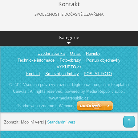
Kontakt
SPOLEČNOST JE DOČASNĚ UZAVŘENA
Kategorie
Úvodní stránka
O nás
Novinky
Technické informace
Foto-obrazy
Postup objednávky
VYKUPTO.cz
Kontakt
Smluvní podmínky
POSLAT FOTO
© 2011 Všechna práva vyhrazena, Bigfoto.cz - originální fotoplátna
Canvas , All rights reserved, powered by Media Republic s.r.o.,
www.mediarepublic.cz
Tvorba webu zdarma s Webnode
Zobrazit:
Mobilní verzi
|
Standardní verzi