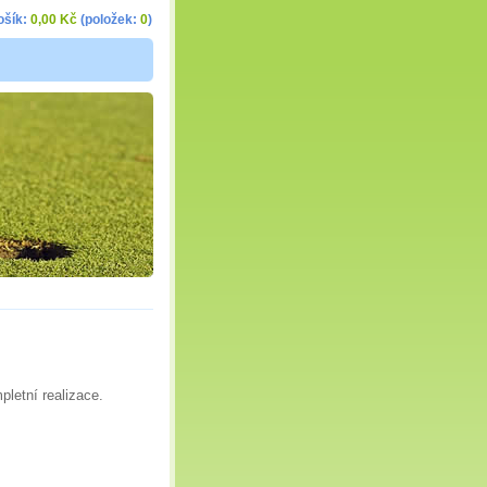
ošík:
0,00 Kč
(položek:
0
)
pletní realizace.