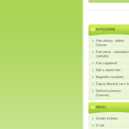
KATEGORIE
Foto obrazy - plátno
Canvas
Foto obraz - samolepíc
CANVAS
Foto zapalovač
Diář s vlastní foto
Magnetky na lednici
Čajový dřevěný set s fo
Dárkové poukazy
(Canvas)
MENU
Úvodní stránka
O nás