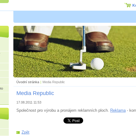
K
í
Úvodní stránka
|
Media Republic
to
Media Republic
17.08.2011 11:53
Společnost pro výrobu a pronájem reklamních ploch.
Reklama
- kom
Zpět