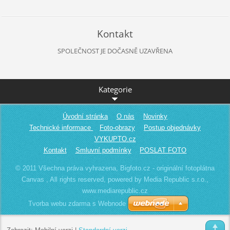
Kontakt
SPOLEČNOST JE DOČASNĚ UZAVŘENA
Kategorie
Úvodní stránka
O nás
Novinky
Technické informace
Foto-obrazy
Postup objednávky
VYKUPTO.cz
Kontakt
Smluvní podmínky
POSLAT FOTO
© 2011 Všechna práva vyhrazena, Bigfoto.cz - originální fotoplátna
Canvas , All rights reserved, powered by Media Republic s.r.o.,
www.mediarepublic.cz
Tvorba webu zdarma s Webnode