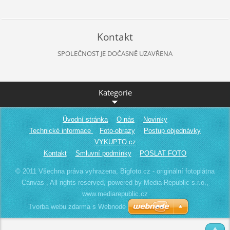
Kontakt
SPOLEČNOST JE DOČASNĚ UZAVŘENA
Kategorie
Úvodní stránka
O nás
Novinky
Technické informace
Foto-obrazy
Postup objednávky
VYKUPTO.cz
Kontakt
Smluvní podmínky
POSLAT FOTO
© 2011 Všechna práva vyhrazena, Bigfoto.cz - originální fotoplátna
Canvas , All rights reserved, powered by Media Republic s.r.o.,
www.mediarepublic.cz
Tvorba webu zdarma s Webnode