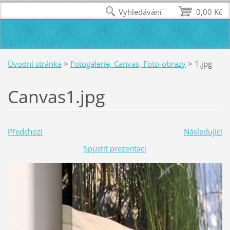
Vyhledávání
0,00 Kč
Úvodní stránka
>
Fotogalerie, Canvas, Foto-obrazy
>
1.jpg
Canvas1.jpg
Předchozí
Následující
Spustit prezentaci