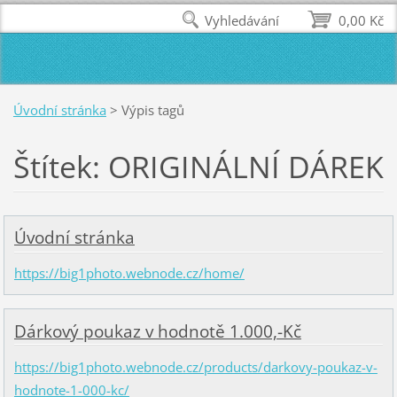
Vyhledávání
0,00 Kč
Úvodní stránka
>
Výpis tagů
Štítek: ORIGINÁLNÍ DÁREK
Úvodní stránka
https://big1photo.webnode.cz/home/
Dárkový poukaz v hodnotě 1.000,-Kč
https://big1photo.webnode.cz/products/darkovy-poukaz-v-
hodnote-1-000-kc/