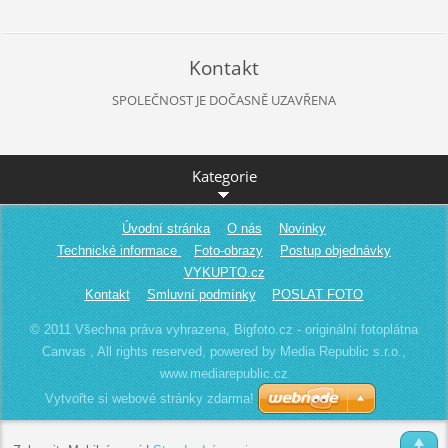
Kontakt
SPOLEČNOST JE DOČASNĚ UZAVŘENA
Kategorie
Úvodní stránka
O nás
Novinky
Technické informace
Foto-obrazy
Postup objednávky
VYKUPTO.cz
Kontakt
Smluvní podmínky
POSLAT FOTO
© 2011 Všechna práva vyhrazena, Bigfoto.cz - originální fotoplátna
Canvas , All rights reserved, powered by Media Republic s.r.o.,
www.mediarepublic.cz
Vytvořte si webové stránky zdarma!