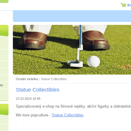
K
í
Úvodní stránka
|
Statue Collectibles
to
Statue Collectibles
13.10.2014 10:46
Specializovaný e-shop na filmové repliky, akční figurky a sběratels
We love popculture -
Statue Collectibles
.