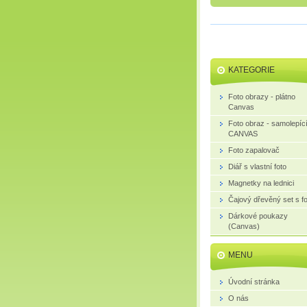
KATEGORIE
Foto obrazy - plátno
Canvas
Foto obraz - samolepíc
CANVAS
Foto zapalovač
Diář s vlastní foto
Magnetky na lednici
Čajový dřevěný set s fo
Dárkové poukazy
(Canvas)
MENU
Úvodní stránka
O nás