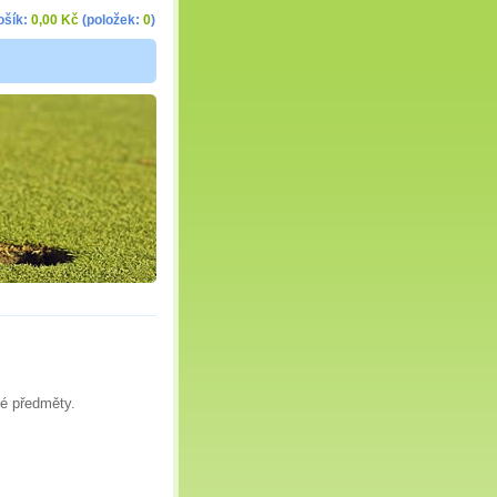
ošík:
0,00 Kč
(položek:
0
)
ké předměty.