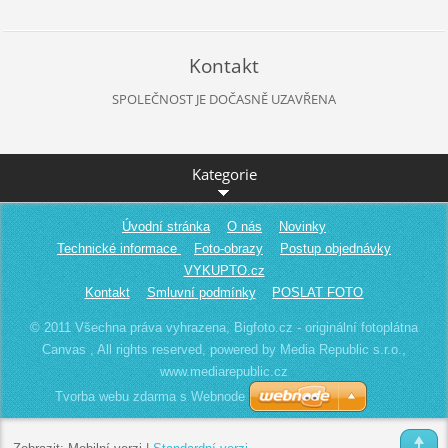
Kontakt
SPOLEČNOST JE DOČASNĚ UZAVŘENA
Kategorie
Úvodní stránka
O nás
Novinky
Technické informace
Foto-obrazy
Postup objednávky
VYKUPTO.cz
Kontakt
Smluvní podmínky
POSLAT FOTO
© 2011 Všechna práva vyhrazena, Bigfoto.cz - originální fotoplátna
Canvas , All rights reserved, powered by Media Republic s.r.o.,
www.mediarepublic.cz
Tvorba webu zdarma s Webnode