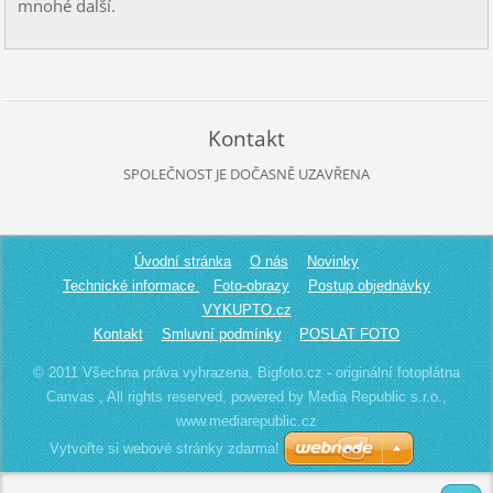
mnohé další.
Kontakt
SPOLEČNOST JE DOČASNĚ UZAVŘENA
Úvodní stránka
O nás
Novinky
Technické informace
Foto-obrazy
Postup objednávky
VYKUPTO.cz
Kontakt
Smluvní podmínky
POSLAT FOTO
© 2011 Všechna práva vyhrazena, Bigfoto.cz - originální fotoplátna
Canvas , All rights reserved, powered by Media Republic s.r.o.,
www.mediarepublic.cz
Vytvořte si webové stránky zdarma!