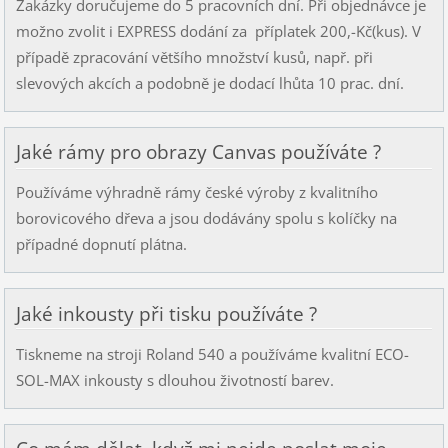
Zakázky doručujeme do 5 pracovních dní. Při objednávce je
možno zvolit i EXPRESS dodání za příplatek 200,-Kč(kus). V
případě zpracování většího množství kusů, např. při
slevových akcích a podobně je dodací lhůta 10 prac. dní.
Jaké rámy pro obrazy Canvas používáte ?
Používáme výhradně rámy české výroby z kvalitního
borovicového dřeva a jsou dodávány spolu s kolíčky na
případné dopnutí plátna.
Jaké inkousty při tisku používáte ?
Tiskneme na stroji Roland 540 a používáme kvalitní ECO-
SOL-MAX inkousty s dlouhou životností barev.