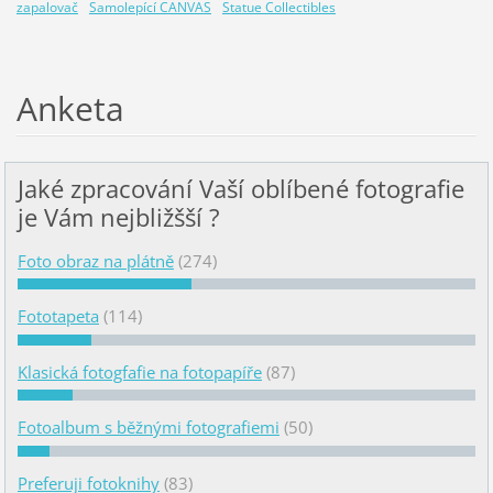
zapalovač
Samolepící CANVAS
Statue Collectibles
Anketa
Jaké zpracování Vaší oblíbené fotografie
je Vám nejbližšší ?
Foto obraz na plátně
(274)
Fototapeta
(114)
Klasická fotogfafie na fotopapíře
(87)
Fotoalbum s běžnými fotografiemi
(50)
Preferuji fotoknihy
(83)