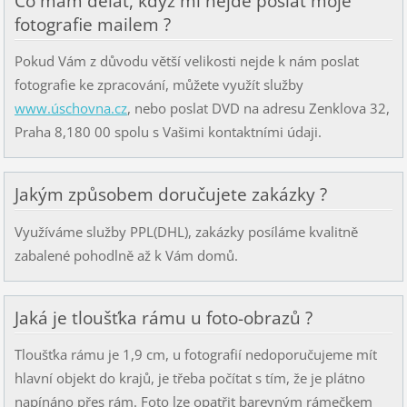
Co mám dělat, když mi nejde poslat moje
fotografie mailem ?
Pokud Vám z důvodu větší velikosti nejde k nám poslat
fotografie ke zpracování, můžete využít služby
www.úschovna.cz
, nebo poslat DVD na adresu Zenklova 32,
Praha 8,180 00 spolu s Vašimi kontaktními údaji.
Jakým způsobem doručujete zakázky ?
Využíváme služby PPL(DHL), zakázky posíláme kvalitně
zabalené pohodlně až k Vám domů.
Jaká je tloušťka rámu u foto-obrazů ?
Tloušťka rámu je 1,9 cm, u fotografií nedoporučujeme mít
hlavní objekt do krajů, je třeba počítat s tím, že je plátno
napínáno přes rám. Foto lze opatřit barevným rámečkem