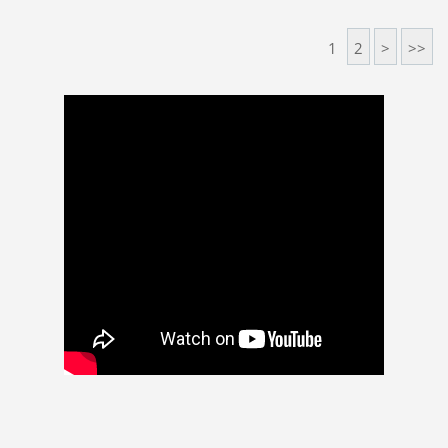
1
2
>
>>