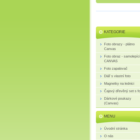
KATEGORIE
Foto obrazy - plátno
Canvas
Foto obraz - samolepíc
CANVAS
Foto zapalovač
Diář s vlastní foto
Magnetky na lednici
Čajový dřevěný set s fo
Dárkové poukazy
(Canvas)
MENU
Úvodní stránka
O nás