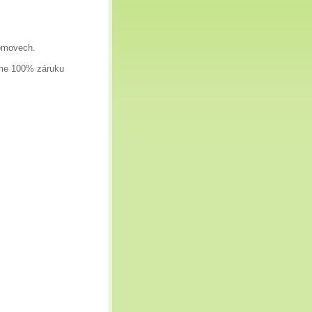
domovech.
íme 100% záruku