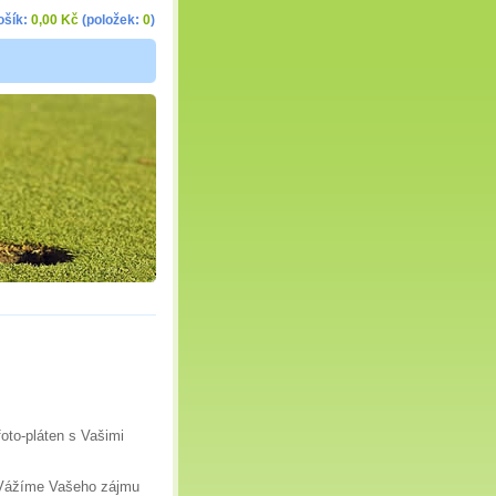
ošík:
0,00 Kč
(položek:
0
)
foto-pláten s Vašimi
i Vážíme Vašeho zájmu